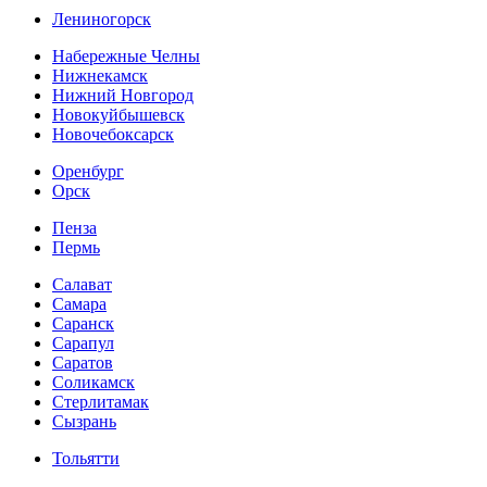
Лениногорск
Набережные Челны
Нижнекамск
Нижний Новгород
Новокуйбышевск
Новочебоксарск
Оренбург
Орск
Пенза
Пермь
Салават
Самара
Саранск
Сарапул
Саратов
Соликамск
Стерлитамак
Сызрань
Тольятти