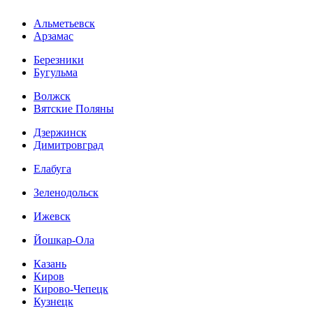
Альметьевск
Арзамас
Березники
Бугульма
Волжск
Вятские Поляны
Дзержинск
Димитровград
Елабуга
Зеленодольск
Ижевск
Йошкар-Ола
Казань
Киров
Кирово-Чепецк
Кузнецк