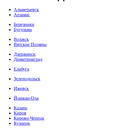
Альметьевск
Арзамас
Березники
Бугульма
Волжск
Вятские Поляны
Дзержинск
Димитровград
Елабуга
Зеленодольск
Ижевск
Йошкар-Ола
Казань
Киров
Кирово-Чепецк
Кузнецк