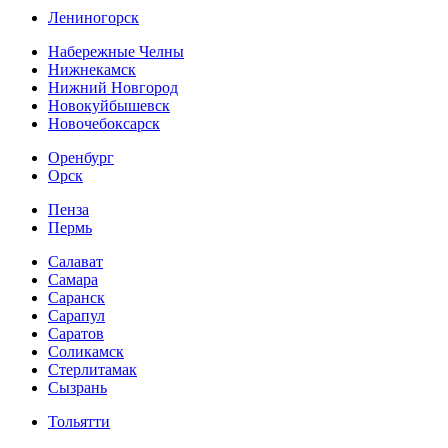
Лениногорск
Набережные Челны
Нижнекамск
Нижний Новгород
Новокуйбышевск
Новочебоксарск
Оренбург
Орск
Пенза
Пермь
Салават
Самара
Саранск
Сарапул
Саратов
Соликамск
Стерлитамак
Сызрань
Тольятти