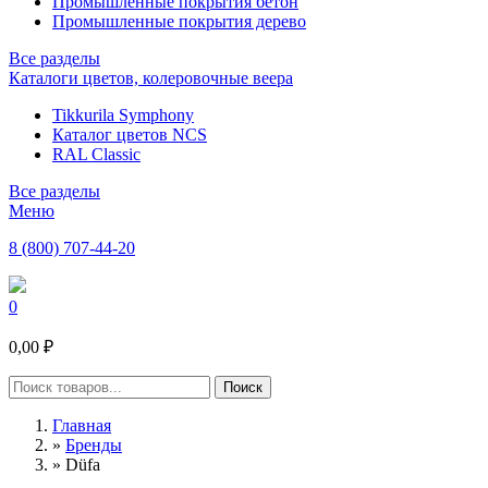
Промышленные покрытия бетон
Промышленные покрытия дерево
Все разделы
Каталоги цветов, колеровочные веера
Tikkurila Symphony
Каталог цветов NCS
RAL Classic
Все разделы
Меню
8 (800) 707-44-20
0
0,00 ₽
Главная
»
Бренды
»
Düfa