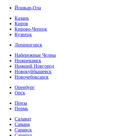
Йошкар-Ола
Казань
Киров
Кирово-Чепецк
Кузнецк
Лениногорск
Набережные Челны
Нижнекамск
Нижний Новгород
Новокуйбышевск
Новочебоксарск
Оренбург
Орск
Пенза
Пермь
Салават
Самара
Саранск
Сарапул