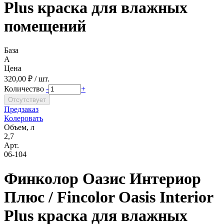
Plus краска для влажных
помещений
База
A
Цена
320,00 ₽ / шт.
Количество
-
+
Предзаказ
Колеровать
Объем, л
2,7
Арт.
06-104
Финколор Оазис Интериор
Плюс / Fincolor Oasis Interior
Plus краска для влажных