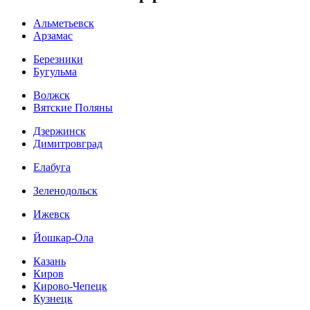
Альметьевск
Арзамас
Березники
Бугульма
Волжск
Вятские Поляны
Дзержинск
Димитровград
Елабуга
Зеленодольск
Ижевск
Йошкар-Ола
Казань
Киров
Кирово-Чепецк
Кузнецк