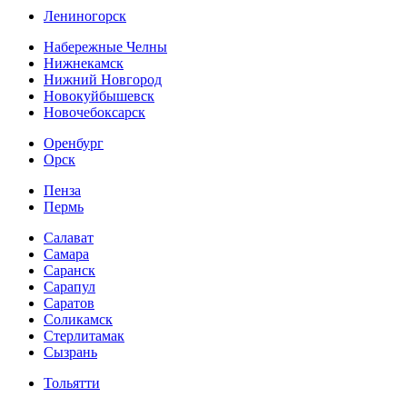
Лениногорск
Набережные Челны
Нижнекамск
Нижний Новгород
Новокуйбышевск
Новочебоксарск
Оренбург
Орск
Пенза
Пермь
Салават
Самара
Саранск
Сарапул
Саратов
Соликамск
Стерлитамак
Сызрань
Тольятти