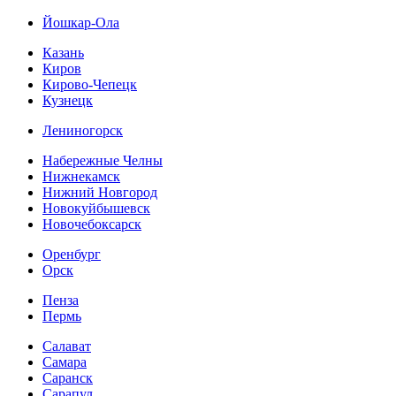
Йошкар-Ола
Казань
Киров
Кирово-Чепецк
Кузнецк
Лениногорск
Набережные Челны
Нижнекамск
Нижний Новгород
Новокуйбышевск
Новочебоксарск
Оренбург
Орск
Пенза
Пермь
Салават
Самара
Саранск
Сарапул