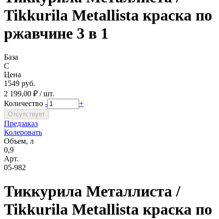
Tikkurila Metallista краска по
ржавчине 3 в 1
База
C
Цена
1549 руб.
2 199,00 ₽ / шт.
Количество
-
+
Предзаказ
Колеровать
Объем, л
0,9
Арт.
05-982
Тиккурила Металлиста /
Tikkurila Metallista краска по