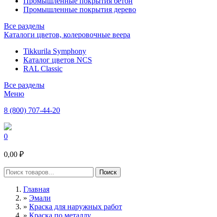
Промышленные покрытия бетон
Промышленные покрытия дерево
Все разделы
Каталоги цветов, колеровочные веера
Tikkurila Symphony
Каталог цветов NCS
RAL Classic
Все разделы
Меню
8 (800) 707-44-20
0
0,00 ₽
Главная
»
Эмали
»
Краска для наружных работ
»
Краска по металлу