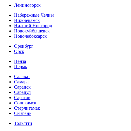
Лениногорск
Набережные Челны
Нижнекамск
Нижний Новгород
Новокуйбышевск
Новочебоксарск
Оренбург
Орск
Пенза
Пермь
Салават
Самара
Саранск
Сарапул
Саратов
Соликамск
Стерлитамак
Сызрань
Тольятти