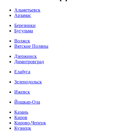
Альметьевск
Арзамас
Березники
Бугульма
Волжск
Вятские Поляны
Дзержинск
Димитровград
Елабуга
Зеленодольск
Ижевск
Йошкар-Ола
Казань
Киров
Кирово-Чепецк
Кузнецк