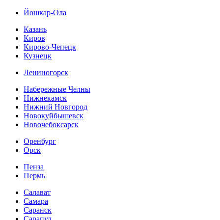
Йошкар-Ола
Казань
Киров
Кирово-Чепецк
Кузнецк
Лениногорск
Набережные Челны
Нижнекамск
Нижний Новгород
Новокуйбышевск
Новочебоксарск
Оренбург
Орск
Пенза
Пермь
Салават
Самара
Саранск
Сарапул