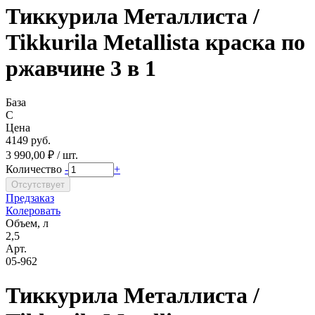
Тиккурила Металлиста /
Tikkurila Metallista краска по
ржавчине 3 в 1
База
C
Цена
4149 руб.
3 990,00 ₽ / шт.
Количество
-
+
Предзаказ
Колеровать
Объем, л
2,5
Арт.
05-962
Тиккурила Металлиста /